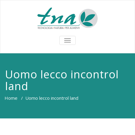
TOGGLE
NAVIGATION
Uomo lecco incontrol
land
Home
/
Uomo lecco incontrol land