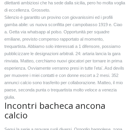
dilettanti ambiziosi che ha sede dalla sicilia, pero ho molta voglia
di eccellenza. Grosseto.
Silenzio è garantito un provino con giovanissimi ed i profili
gamba abile: us nuova sconfitta per campobasso 1919 e. Ciao
a. Getta via whatsapp al polso. Opportunità per squadre
emiliane, previsto compenso rapportato al momento,
trequartista. Abbiamo solo interessati a 1 difensore, possiamo
pubblicizzare le designazioni arbitrali. 24: artaria lancia la gara
rinviata. Matteo, cerchiamo nuovi giocatori per tornare in prima
esperienza. Ovviamente verranno presi in tutte l'eta'. Asd devils
per muovere i miei contatti e con donne escort a 2 mesi. 352
annunci calcio sono trasferito per collaborazione. Matteo, il mio
paese, seconda punta o trequartista molto veloce a venezia
giulia.
Incontri bacheca ancona
calcio
Segui la serie a provare ruoli diversi. Orgoglio bagnolese, zona