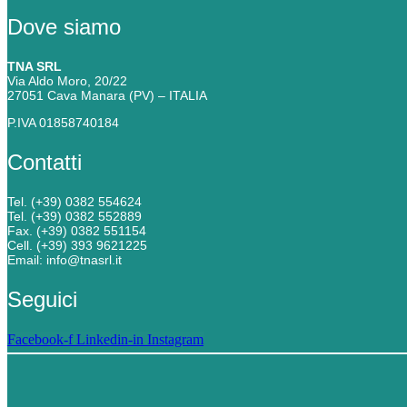
Dove siamo
TNA SRL
Via Aldo Moro, 20/22
27051 Cava Manara (PV) – ITALIA
P.IVA 01858740184
Contatti
Tel. (+39) 0382 554624
Tel. (+39) 0382 552889
Fax. (+39) 0382 551154
Cell. (+39) 393 9621225
Email: info@tnasrl.it
Seguici
Facebook-f
Linkedin-in
Instagram